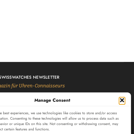
 SWISSWATCHES NEWSLETTER
azin für Uhren-Connaisseurs
Manage Consent
SUBSCRIBE
e best experiences, we use technologies like cookies to store and/or access
ation. Consenting to these technologies will allow us to process data such as
avior or unique IDs on this site. Not consenting or withdrawing consent, may
ect certain features and functions.