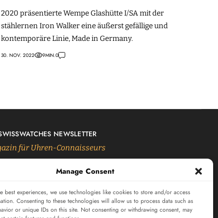
2020 präsentierte Wempe Glashütte I/SA mit der
stählernen Iron Walker eine äußerst gefällige und
kontemporäre Linie, Made in Germany.
30. NOV. 2022
9
MIN.
0
 SWISSWATCHES NEWSLETTER
azin für Uhren-Connaisseurs
Manage Consent
SUBSCRIBE
e best experiences, we use technologies like cookies to store and/or access
ation. Consenting to these technologies will allow us to process data such as
avior or unique IDs on this site. Not consenting or withdrawing consent, may