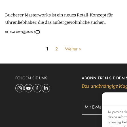
Bucherer Masterworks ist ein neues Retail-Konzept für
Uhrenliebhaber, die das außergewöhnliche suchen.
01. MAI 2023
7
MIN.
0
1
2
Weiter »
FOLGEN SIE UNS
ABONNIEREN SIE DEN
Das unabhängige Mag
To provide th
device inform
browsing beh