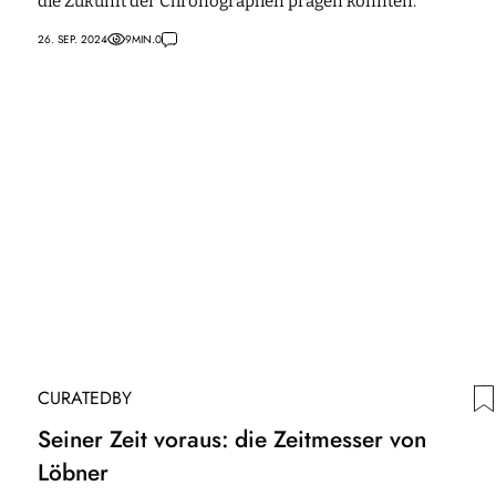
die Zukunft der Chronographen prägen könnten.
26. SEP. 2024
9
MIN.
0
CURATEDBY
Seiner Zeit voraus: die Zeitmesser von
Löbner