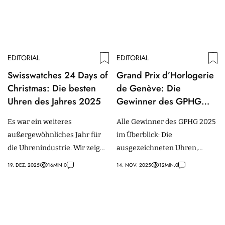
EDITORIAL
EDITORIAL
Swisswatches 24 Days of
Grand Prix d’Horlogerie
Christmas: Die besten
de Genève: Die
Uhren des Jahres 2025
Gewinner des GPHG
2025 im Überblick
Es war ein weiteres
Alle Gewinner des GPHG 2025
außergewöhnliches Jahr für
im Überblick: Die
die Uhrenindustrie. Wir zeigen
ausgezeichneten Uhren,
die Top 24 Uhren des Jahres
Kategorien und technischen
19. DEZ. 2025
16
MIN.
0
14. NOV. 2025
12
MIN.
0
2025.
Besonderheiten des
diesjährigen Wettbewerbs.