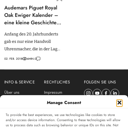
Audemars Piguet Royal
Oak Ewiger Kalender –
eine kleine Geschichte
über sein
Anfang des 20. Jahrhunderts
unverwechselbares
gab es nur eine Handvoll
Design
Uhrenmacher, die in der Lage
waren eine Armbanduhr mit
02. FEB. 2018
4
MIN.
0
ewigem Kalender zu
produzieren.
INFO & SERVICE
RECHTLICHES
FOLGEN SIE UNS
Über uns
Impressum
Newsletter
Datenschutzerklärung
Manage Consent
Nutzungsbedingungen
To provide the best experiences, we use technologies like cookies to store
ABONNIEREN SIE DEN SWISSWATCHES NEWSLETTER
and/or access device information. Consenting to these technologies will allow
us to process data such as browsing behavior or unique IDs on this site. Not
Das unabhängige Magazin für Uhren-Connaisseurs