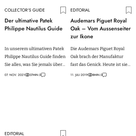
COLLECTOR'S GUIDE
EDITORIAL
Der ultimative Patek
Audemars Piguet Royal
Philippe Nautilus Guide
Oak – Vom Aussenseiter
zur Ikone
In unserem ultimativen Patek
Die Audemars Piguet Royal
Philippe Nautilus Guide finden
Oak brach der Manufaktur
Sie alles, was Sie jemals über
fast das Genick. Heute ist sie
die begehrteste Uhr aller
das wirtschaftliche Rückgrat
07. NOV. 2021
37
MIN.
0
11. JULI 2019
8
MIN.
0
Zeiten wissen wollten.
des Unternehmens.
EDITORIAL