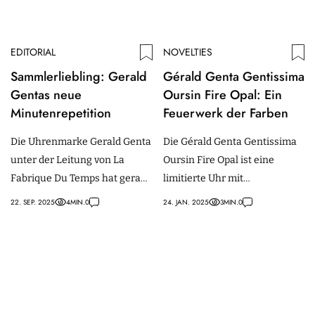
EDITORIAL
NOVELTIES
Sammlerliebling: Gerald
Gérald Genta Gentissima
Gentas neue
Oursin Fire Opal: Ein
Minutenrepetition
Feuerwerk der Farben
Die Uhrenmarke Gerald Genta
Die Gérald Genta Gentissima
unter der Leitung von La
Oursin Fire Opal ist eine
Fabrique Du Temps hat gerade
limitierte Uhr mit
eine neue Minutenrepetition
gelbgoldenem Gehäuse,
22. SEP. 2025
4
MIN.
0
24. JAN. 2025
3
MIN.
0
mit Onyx-Zifferblatt auf den
Feueropalen und
Markt gebracht.
karneolrotem Zifferblatt.
Erhältlich ab Mai 2025.