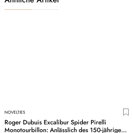
NOVELTIES
N
Roger Dubuis Excalibur Spider Pirelli
T
Monotourbillon: Anlässlich des 150-jährigen
S