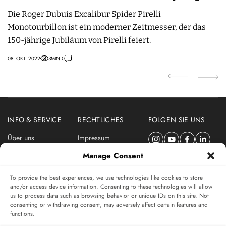
Jubiläums von Pirelli
Die Roger Dubuis Excalibur Spider Pirelli
T
Monotourbillon ist ein moderner Zeitmesser, der das
C
150-jährige Jubiläum von Pirelli feiert.
l
e
08. OKT. 2022
3
MIN.
0
17.
INFO & SERVICE
RECHTLICHES
FOLGEN SIE UNS
Über uns
Impressum
Newsletter
Datenschutzerklärung
Manage Consent
Nutzungsbedingungen
To provide the best experiences, we use technologies like cookies to store
ABONNIEREN SIE DEN SWISSWATCHES NEWSLETTER
and/or access device information. Consenting to these technologies will allow
us to process data such as browsing behavior or unique IDs on this site. Not
Das unabhängige Magazin für Uhren-Connaisseurs
consenting or withdrawing consent, may adversely affect certain features and
functions.