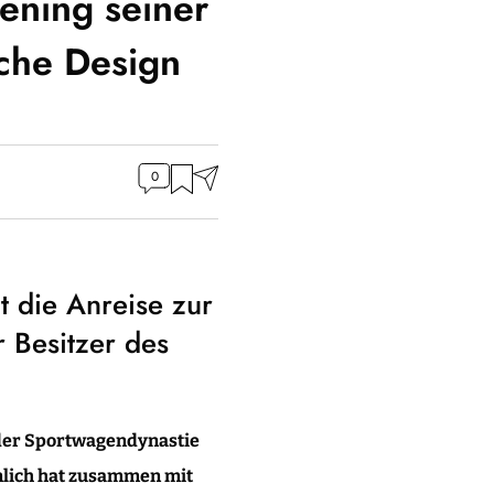
pening seiner
che Design
0
 die Anreise zur
r Besitzer des
 der Sportwagendynastie
nlich hat zusammen mit