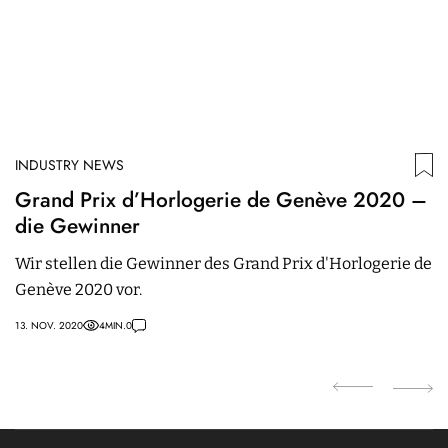
INDUSTRY NEWS
I
Grand Prix d’Horlogerie de Genève 2020 –
I
die Gewinner
I
U
Wir stellen die Gewinner des Grand Prix d'Horlogerie de
I
Genève 2020 vor.
n
O
13. NOV. 2020
4
MIN.
0
an
18.