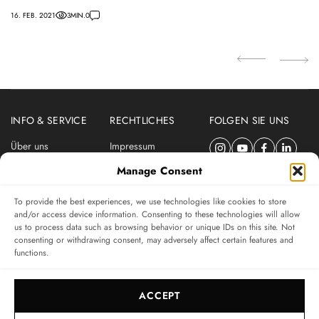
n
16. FEB. 2021
3
MIN.
0
26.
INFO & SERVICE
RECHTLICHES
FOLGEN SIE UNS
Über uns
Impressum
Newsletter
Datenschutzerklärung
Manage Consent
Nutzungsbedingungen
To provide the best experiences, we use technologies like cookies to store
ABONNIEREN SIE DEN SWISSWATCHES NEWSLETTER
and/or access device information. Consenting to these technologies will allow
us to process data such as browsing behavior or unique IDs on this site. Not
Das unabhängige Magazin für Uhren-Connaisseurs
consenting or withdrawing consent, may adversely affect certain features and
functions.
SUBSCRIBE
ACCEPT