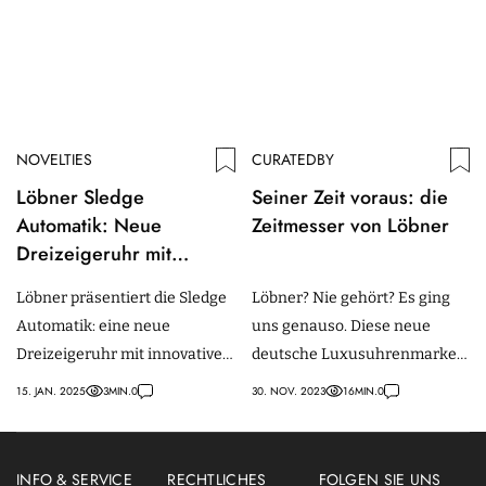
NOVELTIES
CURATEDBY
Löbner Sledge
Seiner Zeit voraus: die
Automatik: Neue
Zeitmesser von Löbner
Dreizeigeruhr mit
innovativer Lünette
Löbner präsentiert die Sledge
Löbner? Nie gehört? Es ging
Automatik: eine neue
uns genauso. Diese neue
Dreizeigeruhr mit innovativer
deutsche Luxusuhrenmarke
Lünette und drehbarer
wird ab sofort exklusiv bei
15. JAN. 2025
3
MIN.
0
30. NOV. 2023
16
MIN.
0
Minutenskala
Bucherer vertrieben.
INFO & SERVICE
RECHTLICHES
FOLGEN SIE UNS