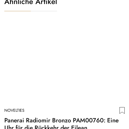
Ähnliche Artikel
NOVELTIES
N
Panerai Radiomir Bronzo PAM00760: Eine
B
Uhr für die Rückkehr der Eilean
C