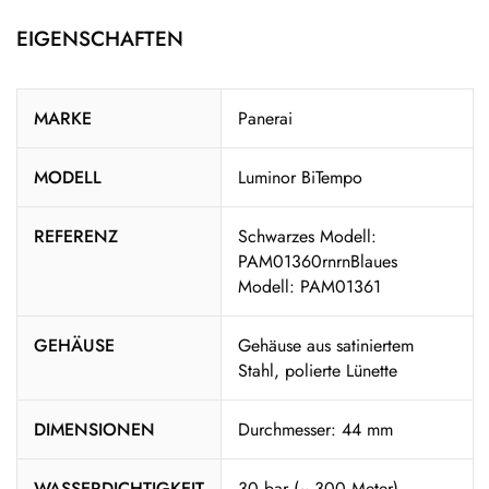
EIGENSCHAFTEN
MARKE
Panerai
MODELL
Luminor BiTempo
REFERENZ
Schwarzes Modell:
PAM01360rnrnBlaues
Modell: PAM01361
GEHÄUSE
Gehäuse aus satiniertem
Stahl, polierte Lünette
DIMENSIONEN
Durchmesser: 44 mm
WASSERDICHTIGKEIT
30 bar (~ 300 Meter)