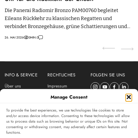
Die Panerai Radiomir Bronzo PAM00760 begleitet
B
Eileans Rückkehr zu klassischen Regatten und
v
verbindet Bronzegehäuse, grüne Schattierungen und
W
Kaliber P.3000.
26. MAI 2026
3
MIN.
0
24
INFO & SERVICE
RECHTLICHES
FOLGEN SIE UNS
Über uns
Impressum
Newsletter
Datenschutzerklärung
Manage Consent
Nutzungsbedingungen
To provide the best experiences, we use technologies like cookies to store
ABONNIEREN SIE DEN SWISSWATCHES NEWSLETTER
and/or access device information. Consenting to these technologies will allow
us to process data such as browsing behavior or unique IDs on this site. Not
Das unabhängige Magazin für Uhren-Connaisseurs
consenting or withdrawing consent, may adversely affect certain features and
functions.