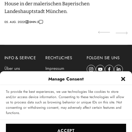
House in der malerischen Bayerischen
M
Landeshauptstadt München.
2
05. AUG. 2022
3
MIN.
0
07.
INFO & SERVICE
RECHTLICHES
FOLGEN SIE UNS
Über uns
Impressum
Newsletter
Datenschutzerklärung
Manage Consent
Nutzungsbedingungen
To provide the best experiences, we use technologies like cookies to store
ABONNIEREN SIE DEN SWISSWATCHES NEWSLETTER
and/or access device information. Consenting to these technologies will allow
us to process data such as browsing behavior or unique IDs on this site. Not
Das unabhängige Magazin für Uhren-Connaisseurs
consenting or withdrawing consent, may adversely affect certain features and
functions.
SUBSCRIBE
ACCEPT