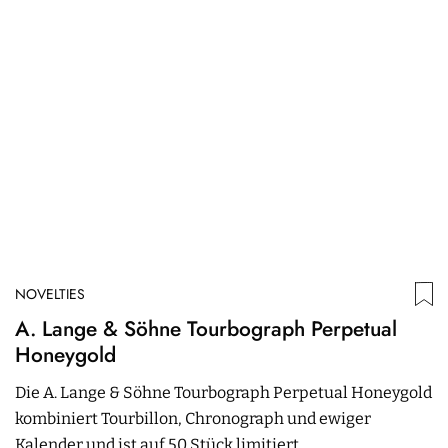
NOVELTIES
N
A. Lange & Söhne Tourbograph Perpetual
P
Honeygold
C
Die A. Lange & Söhne Tourbograph Perpetual Honeygold
D
kombiniert Tourbillon, Chronograph und ewiger
m
Kalender und ist auf 50 Stück limitiert.
m