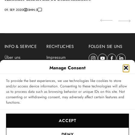
09. SEP. 2020
3
MIN.
0
15.
INFO & SERVICE
RECHTLICHES
FOLGEN SIE UNS
Über uns
Impressum
Newsletter
Datenschutzerklärung
Manage Consent
Nutzungsbedingungen
To provide the best experiences, we use technologies like cookies to store
ABONNIEREN SIE DEN SWISSWATCHES NEWSLETTER
and/or access device information. Consenting to these technologies will allow
us to process data such as browsing behavior or unique IDs on this site. Not
Das unabhängige Magazin für Uhren-Connaisseurs
consenting or withdrawing consent, may adversely affect certain features and
functions.
SUBSCRIBE
ACCEPT
DENY