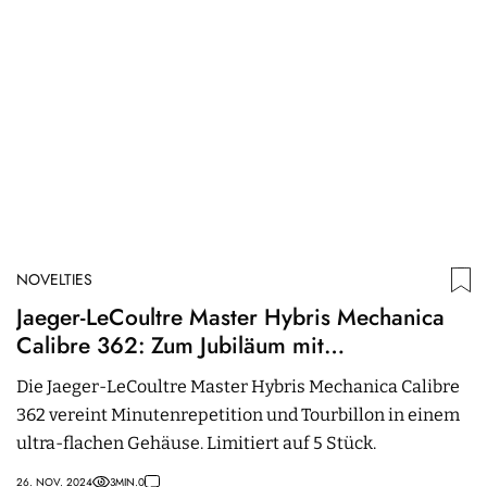
NOVELTIES
N
Jaeger-LeCoultre Master Hybris Mechanica
B
Calibre 362: Zum Jubiläum mit
m
mitternachtsblauem Zifferblatt
Die Jaeger-LeCoultre Master Hybris Mechanica Calibre
M
362 vereint Minutenrepetition und Tourbillon in einem
d
ultra-flachen Gehäuse. Limitiert auf 5 Stück.
W
26. NOV. 2024
3
MIN.
0
28