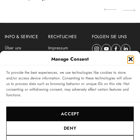
INFO & SERVICE
RECHTLICHES
FOLGEN SIE UNS
Über uns
Impressum
Newsletter
Datenschutzerklärung
Manage Consent
Nutzungsbedingungen
To provide the best experiences, we use technologies like cookies to store
ABONNIEREN SIE DEN SWISSWATCHES NEWSLETTER
and/or access device information. Consenting to these technologies will allow
us to process data such as browsing behavior or unique IDs on this site. Not
Das unabhängige Magazin für Uhren-Connaisseurs
consenting or withdrawing consent, may adversely affect certain features and
functions.
SUBSCRIBE
ACCEPT
DENY