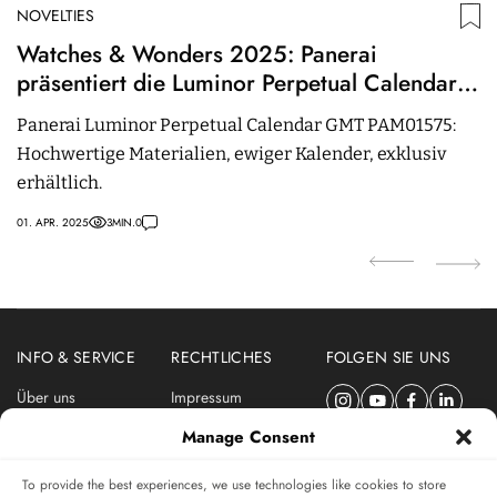
NOVELTIES
N
Watches & Wonders 2025: Panerai
P
präsentiert die Luminor Perpetual Calendar
F
GMT Platinumtech PAM01575
Panerai Luminor Perpetual Calendar GMT PAM01575:
D
Hochwertige Materialien, ewiger Kalender, exklusiv
P
erhältlich.
e
01. APR. 2025
3
MIN.
0
15.
INFO & SERVICE
RECHTLICHES
FOLGEN SIE UNS
Über uns
Impressum
Newsletter
Datenschutzerklärung
Manage Consent
Nutzungsbedingungen
To provide the best experiences, we use technologies like cookies to store
ABONNIEREN SIE DEN SWISSWATCHES NEWSLETTER