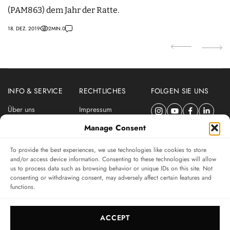
(PAM863) dem Jahr der Ratte.
27.
18. DEZ. 2019
2
MIN.
0
INFO & SERVICE
RECHTLICHES
FOLGEN SIE UNS
Über uns
Impressum
Newsletter
Datenschutzerklärung
Manage Consent
Nutzungsbedingungen
To provide the best experiences, we use technologies like cookies to store
ABONNIEREN SIE DEN SWISSWATCHES NEWSLETTER
and/or access device information. Consenting to these technologies will allow
us to process data such as browsing behavior or unique IDs on this site. Not
Das unabhängige Magazin für Uhren-Connaisseurs
consenting or withdrawing consent, may adversely affect certain features and
functions.
SUBSCRIBE
ACCEPT