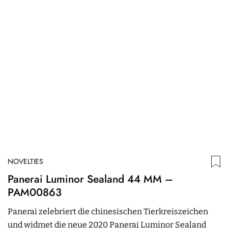
NOVELTIES
N
Panerai Luminor Sealand 44 MM –
R
PAM00863
Ri
Panerai zelebriert die chinesischen Tierkreiszeichen
A
und widmet die neue 2020 Panerai Luminor Sealand
G