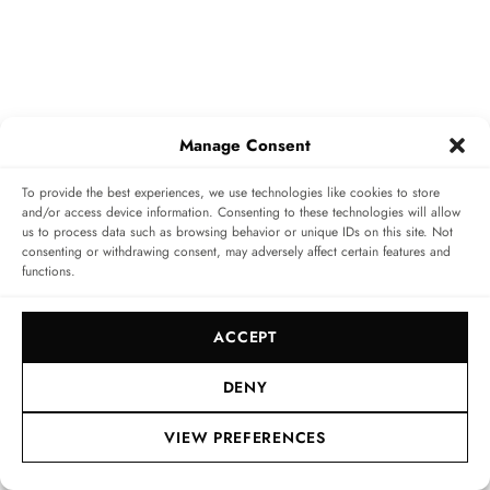
Manage Consent
To provide the best experiences, we use technologies like cookies to store
Ob zu meiner Nudie Lean Dean Dry Japan Selvage im
and/or access device information. Consenting to these technologies will allow
us to process data such as browsing behavior or unique IDs on this site. Not
angesagten Double Denim Look, zum Fischgrät-Sakko
consenting or withdrawing consent, may adversely affect certain features and
functions.
oder meinem Vintage Military Parka, diese Uhr stellt
nahezu die perfekte Ergänzung für einen klassischen,
ACCEPT
maskulinen Look dar und bleibt dabei ein Show-
Stopper. Als kleinen Side-Gag musste ich natürlich
DENY
mein ST Dupont massives Silberfeuerzeug mit
VIEW PREFERENCES
ebensolchen Clou-de Paris-Muster mitnehmen, dass es
als Grand Dupont bis heute zu kaufen gibt. Ein