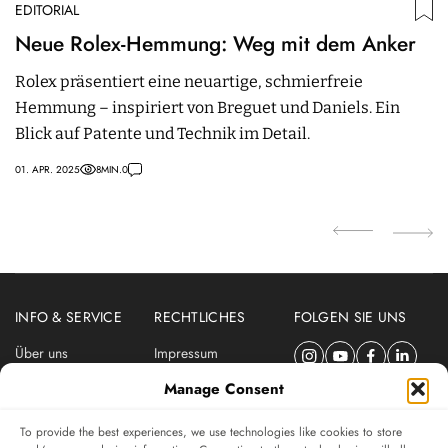
EDITORIAL
ED
Neue Rolex-Hemmung: Weg mit dem Anker
D
H
Rolex präsentiert eine neuartige, schmierfreie
V
Hemmung – inspiriert von Breguet und Daniels. Ein
F
Blick auf Patente und Technik im Detail.
A
e
01. APR. 2025
8
MIN.
0
11
INFO & SERVICE
RECHTLICHES
FOLGEN SIE UNS
Über uns
Impressum
Newsletter
Datenschutzerklärung
Manage Consent
Nutzungsbedingungen
To provide the best experiences, we use technologies like cookies to store
ABONNIEREN SIE DEN SWISSWATCHES NEWSLETTER