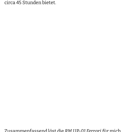
circa 45 Stunden bietet.
Zusammenfassend löst die
RM UP-01 Ferrari f
ür mich