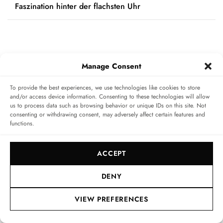
Faszination hinter der flachsten Uhr
Anmelden
Manage Consent
To provide the best experiences, we use technologies like cookies to store
Bitte logge dich ein, um zu kommentieren
and/or access device information. Consenting to these technologies will allow
us to process data such as browsing behavior or unique IDs on this site. Not
consenting or withdrawing consent, may adversely affect certain features and
0
COMMENTS
functions.
ACCEPT
DENY
VIEW PREFERENCES
Nächster Artikel