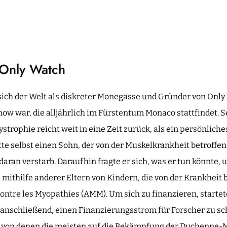
 Only Watch
sich der Welt als diskreter Monegasse und Gründer von Only 
how war, die alljährlich im Fürstentum Monaco stattfindet
ophie reicht weit in eine Zeit zurück, als ein persönliche
tte selbst einen Sohn, der von der Muskelkrankheit betroffen
daran verstarb. Daraufhin fragte er sich, was er tun könnte, 
 mithilfe anderer Eltern von Kindern, die von der Krankheit b
ntre les Myopathies (AMM). Um sich zu finanzieren, starte
anschließend, einen Finanzierungsstrom für Forscher zu sch
, von denen die meisten auf die Bekämpfung der Duchenne-