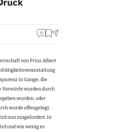
Druck
0
rrschaft von Prinz Albert
hltätigkeitsveranstaltung
sparenz in Gange, die
ese Vorwürfe wurden durch
gegeben wurden, oder
rch wurde offengelegt,
ird nun eingefordert. In
ird und wie wenig es