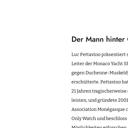
Der Mann hinter
Luc Pettavino präsentiert 
Leiter der Monaco Yacht S
gegen Duchenne-Muskeldystr
erschütterte. Pettavino ha
21 Jahren tragischerweise 
leisten, und gründete 2001
Association Monégasque co
Only Watch und beschloss 
Möglichkeiten erforschen