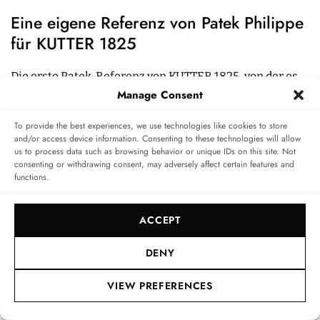
Eine eigene Referenz von Patek Philippe
für KUTTER 1825
Die erste Patek-Referenz von KUTTER 1825, von der es
Manage Consent
nur 20 Exemplare geben wird, heißt also Calatrava
Weekly Calendar Ref. 5212A-012. Sie zeigt sich auf den
To provide the best experiences, we use technologies like cookies to store
and/or access device information. Consenting to these technologies will allow
ersten Blick sehr eigenständig mit ihrem hellblauen
us to process data such as browsing behavior or unique IDs on this site. Not
consenting or withdrawing consent, may adversely affect certain features and
Zifferblatt und ihren fünf Zeigern aus der Mitte. Wie
functions.
beim Vorbild mit dem opalen, silberfarbenen Zifferblatt
zeigen die Stunden und Minuten Dauphine-Zeiger aus
ACCEPT
geschwärztem Weißgold. Und diese passen perfekt zu
DENY
den aufgesetzten Stabindexen aus geschwärztem
Weißgold.
VIEW PREFERENCES