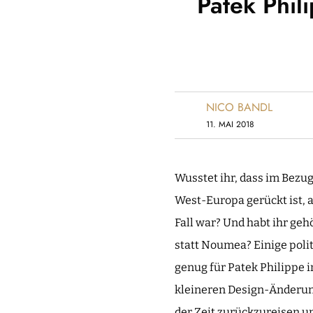
Patek Phil
NICO BANDL
11. MAI 2018
Wusstet ihr, dass im Bezu
West-Europa gerückt ist, a
Fall war? Und habt ihr geh
statt Noumea? Einige poli
genug für Patek Philippe i
kleineren Design-Änderun
der Zeit zurückzureisen u