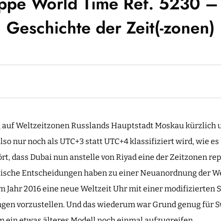
ippe World Time Ref. 5230 –
Geschichte der Zeit(-zonen)
g auf Weltzeitzonen Russlands Hauptstadt Moskau kürzlich 
lso nur noch als UTC+3 statt UTC+4 klassifiziert wird, wie es
ört, dass Dubai nun anstelle von Riyad eine der Zeitzonen re
tische Entscheidungen haben zu einer Neuanordnung der We
m Jahr 2016 eine neue Weltzeit Uhr mit einer modifizierten 
gen vorzustellen. Und das wiederum war Grund genug für S
m ein etwas älteres Modell noch einmal aufzugreifen.