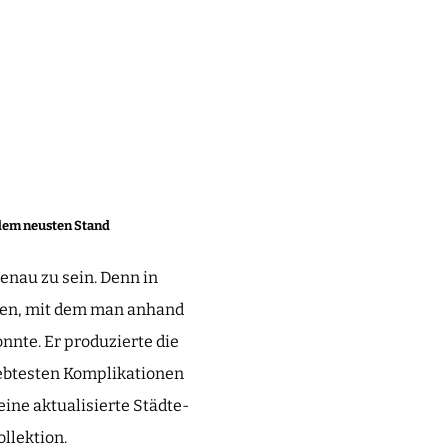
 dem neusten Stand
genau zu sein. Denn in
fen, mit dem man anhand
nnte. Er produzierte die
iebtesten Komplikationen
eine aktualisierte Städte-
llektion.