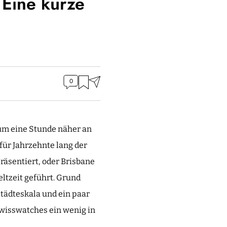
 Eine kurze
0
um eine Stunde näher an
 für Jahrzehnte lang der
präsentiert, oder Brisbane
ltzeit geführt. Grund
Städteskala und ein paar
wisswatches ein wenig in