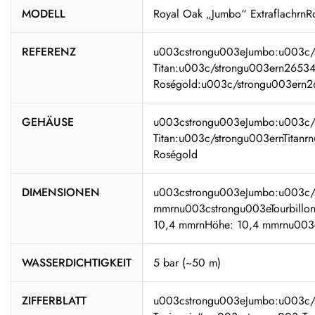
MODELL
Royal Oak „Jumbo“ ExtraflachrnR
REFERENZ
u003cstrongu003eJumbo:u003c/
Titan:u003c/strongu003ern26534
Roségold:u003c/strongu003er
GEHÄUSE
u003cstrongu003eJumbo:u003c/s
Titan:u003c/strongu003ernTitanr
Roségold
DIMENSIONEN
u003cstrongu003eJumbo:u003c/s
mmrnu003cstrongu003eTourbillon
10,4 mmrnHöhe: 10,4 mmrnu003c
WASSERDICHTIGKEIT
5 bar (~50 m)
ZIFFERBLATT
u003cstrongu003eJumbo:u003c/str