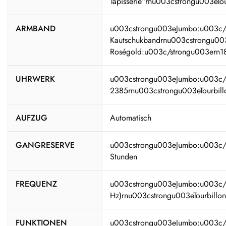
Tapisserie“rnu003cstrongu003eTour
ARMBAND
u003cstrongu003eJumbo:u003c/st
Kautschukbandrnu003cstrongu003e
Roségold:u003c/strongu003ern18
UHRWERK
u003cstrongu003eJumbo:u003c/s
2385rnu003cstrongu003eTourbil
AUFZUG
Automatisch
GANGRESERVE
u003cstrongu003eJumbo:u003c/s
Stunden
FREQUENZ
u003cstrongu003eJumbo:u003c/s
Hz)rnu003cstrongu003eTourbillo
FUNKTIONEN
u003cstrongu003eJumbo:u003c/st