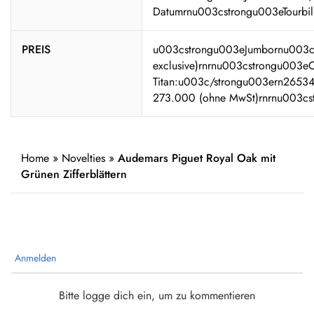
Datumrnu003cstrongu003eTourbill
PREIS
u003cstrongu003eJumbornu003c/
exclusive)rnrnu003cstrongu003e
Titan:u003c/strongu003ern26534
273.000 (ohne MwSt)rnrnu003cs
Home
»
Novelties
»
Audemars Piguet Royal Oak mit
Grünen Zifferblättern
Anmelden
Bitte logge dich ein, um zu kommentieren