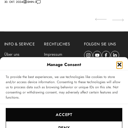
30. OKT. 2024
3
MIN.
0
23
INFO & SERVICE
RECHTLICHES
FOLGEN SIE UNS
Über uns
Impressum
Newsletter
Datenschutzerklärung
Manage Consent
Nutzungsbedingungen
To provide the best experiences, we use technologies like cookies to store
ABONNIEREN SIE DEN SWISSWATCHES NEWSLETTER
and/or access device information. Consenting to these technologies will allow
us to process data such as browsing behavior or unique IDs on this site. Not
Das unabhängige Magazin für Uhren-Connaisseurs
consenting or withdrawing consent, may adversely affect certain features and
functions.
SUBSCRIBE
ACCEPT
DENY