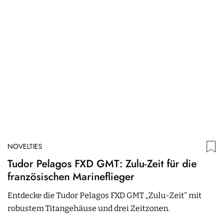
NOVELTIES
N
Tudor Pelagos FXD GMT: Zulu-Zeit für die
O
französischen Marineflieger
O
Entdecke die Tudor Pelagos FXD GMT „Zulu-Zeit“ mit
d
robustem Titangehäuse und drei Zeitzonen.
e