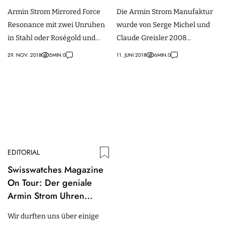
Force Resonance
Armin Strom Mirrored Force
Die Armin Strom Manufaktur
Guilloché Dial
Resonance mit zwei Unruhen
wurde von Serge Michel und
in Stahl oder Roségold und
Claude Greisler 2008
guillochierten Zifferblättern.
gegründet wurde, um die
29. NOV. 2018
5
MIN.
0
11. JUNI 2018
6
MIN.
0
Arbeit von Armin Strom
fortzuführen.
EDITORIAL
Swisswatches Magazine
On Tour: Der geniale
Armin Strom Uhren
Konfigurator
Wir durften uns über einige