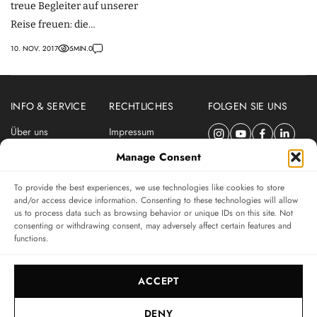
treue Begleiter auf unserer
Reise freuen: die
konfigurierten Uhren von
10. NOV. 2017
5
MIN.
0
Armin Strom.
INFO & SERVICE
RECHTLICHES
FOLGEN SIE UNS
Über uns
Impressum
Newsletter
Datenschutzerklärung
Manage Consent
Nutzungsbedingungen
To provide the best experiences, we use technologies like cookies to store
ABONNIEREN SIE DEN SWISSWATCHES NEWSLETTER
and/or access device information. Consenting to these technologies will allow
us to process data such as browsing behavior or unique IDs on this site. Not
Das unabhängige Magazin für Uhren-Connaisseurs
consenting or withdrawing consent, may adversely affect certain features and
functions.
SUBSCRIBE
ACCEPT
DENY