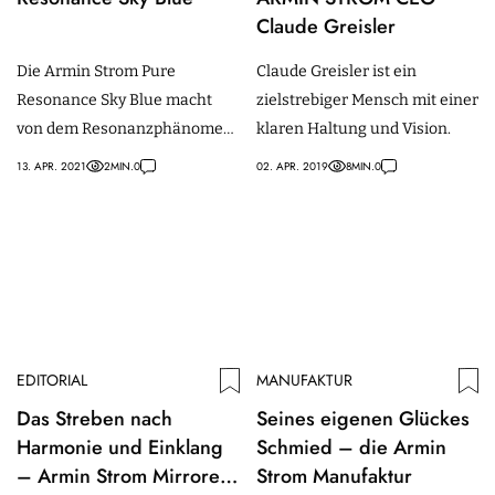
Claude Greisler
Die Armin Strom Pure
Claude Greisler ist ein
Resonance Sky Blue macht
zielstrebiger Mensch mit einer
von dem Resonanzphänomen
klaren Haltung und Vision.
gebrauch, um die Genauigkeit
13. APR. 2021
2
MIN.
0
02. APR. 2019
8
MIN.
0
zu verbessern. Limitiert auf 3
Exemplare.
EDITORIAL
MANUFAKTUR
Das Streben nach
Seines eigenen Glückes
Harmonie und Einklang
Schmied – die Armin
– Armin Strom Mirrored
Strom Manufaktur