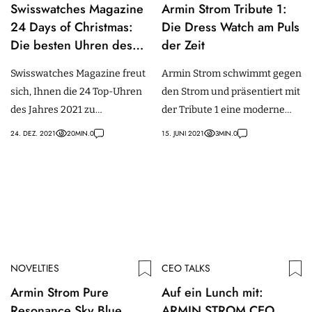
Swisswatches Magazine
Armin Strom Tribute 1:
24 Days of Christmas:
Die Dress Watch am Puls
Die besten Uhren des
der Zeit
Jahres 2021
Swisswatches Magazine freut
Armin Strom schwimmt gegen
sich, Ihnen die 24 Top-Uhren
den Strom und präsentiert mit
des Jahres 2021 zu
der Tribute 1 eine moderne
präsentieren, von der neuen
Interpretation der klassischen
24. DEZ. 2021
20
MIN.
0
15. JUNI 2021
3
MIN.
0
Patek Nautilus bis zur Tribute
Dress Watch.
1 von Armin Strom und vielen
mehr.
NOVELTIES
CEO TALKS
Armin Strom Pure
Auf ein Lunch mit:
Resonance Sky Blue
ARMIN STROM CEO