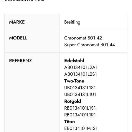
MARKE
Breitling
MODELL
Chronomat B01 42
Super Chronomat B01 44
REFERENZ
Edelstahl
AB0134101L2A1
AB0134101L2S1
Two-Tone
UB0134131L1S1
UB0134131L1U1
Rotgold
RB0134101L1S1
RB0134101L1R1
Titan
EB0134101M1S1