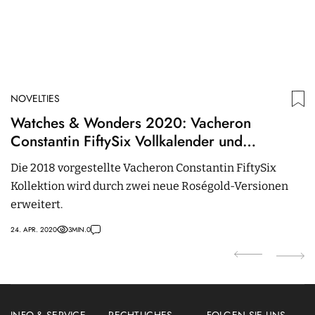
NOVELTIES
N
Watches & Wonders 2020: Vacheron
O
Constantin FiftySix Vollkalender und
E
Automatik in Sepia-Braun
Die 2018 vorgestellte Vacheron Constantin FiftySix
D
Kollektion wird durch zwei neue Roségold-Versionen
Z
erweitert.
M
M
24. APR. 2020
3
MIN.
0
23.