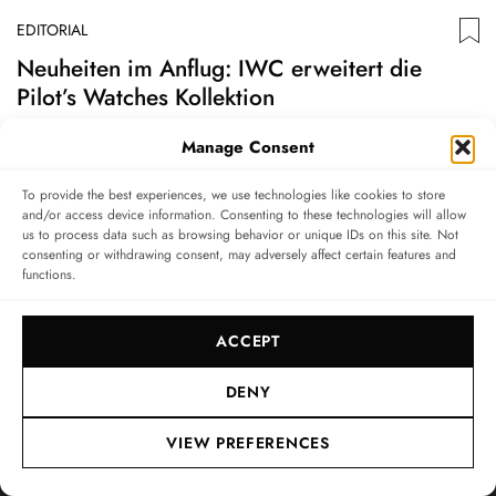
EDITORIAL
ED
Neuheiten im Anflug: IWC erweitert die
S
Pilot’s Watches Kollektion
M
Bei IWC stehen anlässlich der Watches & Wonders 2021
D
Manage Consent
Neuheiten-Präsentation Piloten-Modelle im
s
To provide the best experiences, we use technologies like cookies to store
Mittelpunkt.
G
and/or access device information. Consenting to these technologies will allow
us to process data such as browsing behavior or unique IDs on this site. Not
07. APR. 2021
7
MIN.
0
07.
consenting or withdrawing consent, may adversely affect certain features and
functions.
ACCEPT
INFO & SERVICE
RECHTLICHES
FOLGEN SIE UNS
DENY
Über uns
Impressum
VIEW PREFERENCES
Newsletter
Datenschutzerklärung
Nutzungsbedingungen