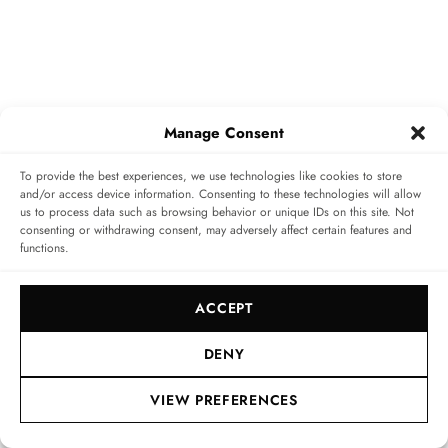
Manage Consent
To provide the best experiences, we use technologies like cookies to store
and/or access device information. Consenting to these technologies will allow
us to process data such as browsing behavior or unique IDs on this site. Not
consenting or withdrawing consent, may adversely affect certain features and
functions.
ACCEPT
Home
»
Editorial
»
Zurück zu den Wurzeln: die neuen
DENY
Classique 7137 und 7337 von Breguet
VIEW PREFERENCES
Nächster Artikel