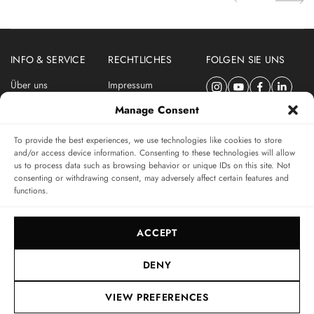
INFO & SERVICE
RECHTLICHES
FOLGEN SIE UNS
Über uns
Impressum
Newsletter
Datenschutzerklärung
Manage Consent
Nutzungsbedingungen
To provide the best experiences, we use technologies like cookies to store
ABONNIEREN SIE DEN SWISSWATCHES NEWSLETTER
and/or access device information. Consenting to these technologies will allow
us to process data such as browsing behavior or unique IDs on this site. Not
Das unabhängige Magazin für Uhren-Connaisseurs
consenting or withdrawing consent, may adversely affect certain features and
functions.
SUBSCRIBE
ACCEPT
DENY
VIEW PREFERENCES
© 2017-2026, SWISSWATCHES MEDIA GMBH