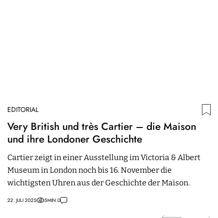
EDITORIAL
ED
Very British und très Cartier – die Maison
W
und ihre Londoner Geschichte
N
Cartier zeigt in einer Ausstellung im Victoria & Albert
T
Museum in London noch bis 16. November die
M
wichtigsten Uhren aus der Geschichte der Maison.
Ro
22. JULI 2025
5
MIN.
0
15.