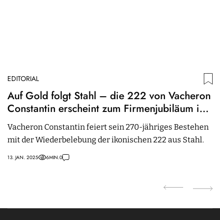
EDITORIAL
ED
Auf Gold folgt Stahl – die 222 von Vacheron
E
Constantin erscheint zum Firmenjubiläum in
C
neuem Gewand
Vacheron Constantin feiert sein 270-jähriges Bestehen
E
mit der Wiederbelebung der ikonischen 222 aus Stahl.
2
Ja
13. JAN. 2025
6
MIN.
0
07.