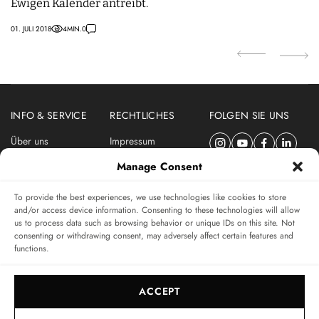
Ewigen Kalender antreibt.
U
01. JULI 2018
4
MIN.
0
14
INFO & SERVICE
RECHTLICHES
FOLGEN SIE UNS
Über uns
Impressum
Newsletter
Datenschutzerklärung
Manage Consent
Nutzungsbedingungen
To provide the best experiences, we use technologies like cookies to store
ABONNIEREN SIE DEN SWISSWATCHES NEWSLETTER
and/or access device information. Consenting to these technologies will allow
us to process data such as browsing behavior or unique IDs on this site. Not
Das unabhängige Magazin für Uhren-Connaisseurs
consenting or withdrawing consent, may adversely affect certain features and
functions.
SUBSCRIBE
ACCEPT