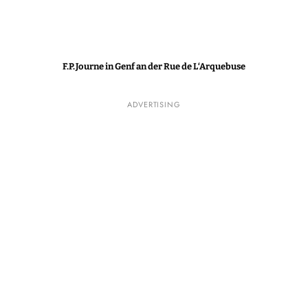
F.P.Journe in Genf an der Rue de L‘Arquebuse
ADVERTISING