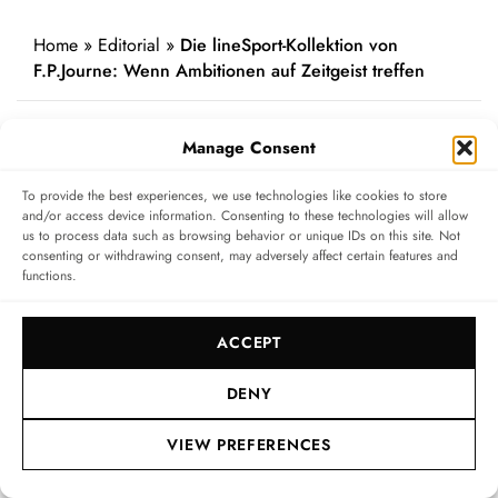
Home
»
Editorial
»
Die lineSport-Kollektion von
F.P.Journe: Wenn Ambitionen auf Zeitgeist treffen
Nächster Artikel
Manage Consent
To provide the best experiences, we use technologies like cookies to store
and/or access device information. Consenting to these technologies will allow
us to process data such as browsing behavior or unique IDs on this site. Not
consenting or withdrawing consent, may adversely affect certain features and
functions.
ACCEPT
DENY
VIEW PREFERENCES