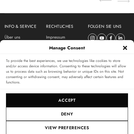
INFO & SERVICE
RECHTLICHES
FOLGEN SIE UNS
Über uns
Impressum
Newsletter
Datenschutzerklärung
Manage Consent
Nutzungsbedingungen
To provide the best experiences, we use technologies like cookies to store
ABONNIEREN SIE DEN SWISSWATCHES NEWSLETTER
and/or access device information. Consenting to these technologies will allow
us to process data such as browsing behavior or unique IDs on this site. Not
Das unabhängige Magazin für Uhren-Connaisseurs
consenting or withdrawing consent, may adversely affect certain features and
functions.
SUBSCRIBE
ACCEPT
DENY
VIEW PREFERENCES
© 2017-2026, SWISSWATCHES MEDIA GMBH