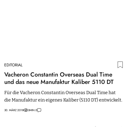
EDITORIAL
ED
Vacheron Constantin Overseas Dual Time
D
und das neue Manufaktur Kaliber 5110 DT
A
Für die Vacheron Constantin Overseas Dual Time hat
V
die Manufaktur ein eigenes Kaliber (5110 DT) entwickelt.
zw
k
30. MÄRZ 2018
3
MIN.
0
01