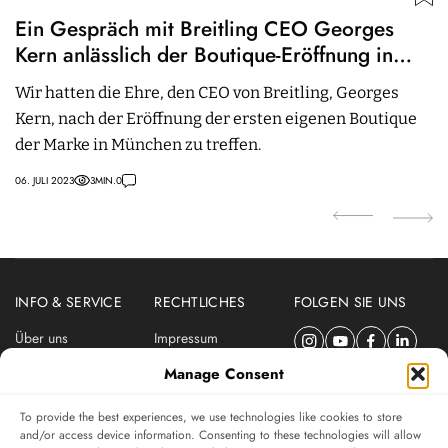
Ein Gespräch mit Breitling CEO Georges
C
Kern anlässlich der Boutique-Eröffnung in
P
München
A
Wir hatten die Ehre, den CEO von Breitling, Georges
A
Kern, nach der Eröffnung der ersten eigenen Boutique
A
der Marke in München zu treffen.
U
06. JULI 2023
3
MIN.
0
03.
INFO & SERVICE
RECHTLICHES
FOLGEN SIE UNS
Über uns
Impressum
Newsletter
Datenschutzerklärung
Manage Consent
Nutzungsbedingungen
To provide the best experiences, we use technologies like cookies to store
ABONNIEREN SIE DEN SWISSWATCHES NEWSLETTER
and/or access device information. Consenting to these technologies will allow