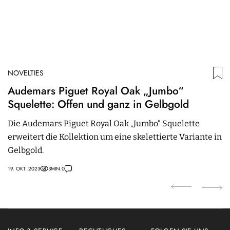
NOVELTIES
N
Audemars Piguet Royal Oak „Jumbo“
Z
Squelette: Offen und ganz in Gelbgold
C
Die Audemars Piguet Royal Oak „Jumbo“ Squelette
E
erweitert die Kollektion um eine skelettierte Variante in
C
Gelbgold.
N
e
19. OKT. 2023
3
MIN.
0
02