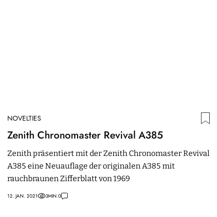
NOVELTIES
N
Zenith Chronomaster Revival A385
V
C
Zenith präsentiert mit der Zenith Chronomaster Revival
A385 eine Neuauflage der originalen A385 mit
D
rauchbraunen Zifferblatt von 1969
T
W
12. JAN. 2021
3
MIN.
0
07.