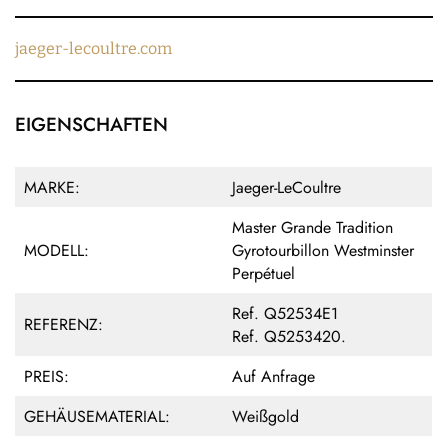
jaeger-lecoultre.com
EIGENSCHAFTEN
MARKE:
Jaeger-LeCoultre
Master Grande Tradition
MODELL:
Gyrotourbillon Westminster
Perpétuel
Ref. Q52534E1
REFERENZ:
Ref. Q5253420.
PREIS:
Auf Anfrage
GEHÄUSEMATERIAL:
Weißgold