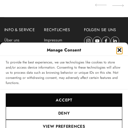
INFO & SERVICE
RECHTLICHES
FOLGEN SIE UNS
Über uns
Impressum
Newsletter
Datenschutzerklärung
Manage Consent
Nutzungsbedingungen
To provide the best experiences, we use technologies like cookies to store
ABONNIEREN SIE DEN SWISSWATCHES NEWSLETTER
and/or access device information. Consenting to these technologies will allow
us to process data such as browsing behavior or unique IDs on this site. Not
Das unabhängige Magazin für Uhren-Connaisseurs
consenting or withdrawing consent, may adversely affect certain features and
functions.
SUBSCRIBE
ACCEPT
DENY
VIEW PREFERENCES