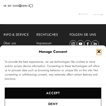
08. SEP. 2020
3
MIN.
0
22
INFO & SERVICE
RECHTLICHES
FOLGEN SIE UNS
Über uns
Impressum
Newsletter
Datenschutzerklärung
Manage Consent
Nutzungsbedingungen
To provide the best experiences, we use technologies like cookies to store
ABONNIEREN SIE DEN SWISSWATCHES NEWSLETTER
and/or access device information. Consenting to these technologies will allow
us to process data such as browsing behavior or unique IDs on this site. Not
Das unabhängige Magazin für Uhren-Connaisseurs
consenting or withdrawing consent, may adversely affect certain features and
functions.
SUBSCRIBE
ACCEPT
DENY