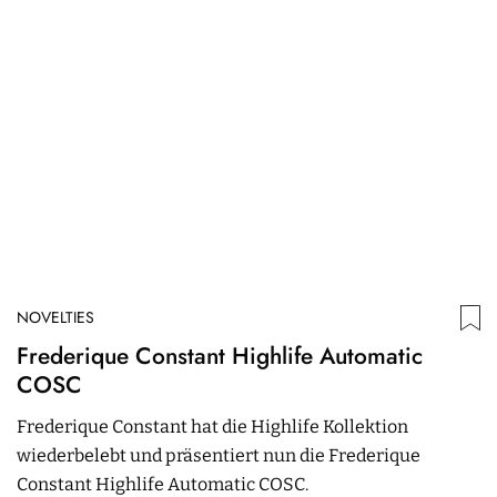
NOVELTIES
N
Frederique Constant Highlife Automatic
R
COSC
M
Frederique Constant hat die Highlife Kollektion
R
wiederbelebt und präsentiert nun die Frederique
G
Constant Highlife Automatic COSC.
u