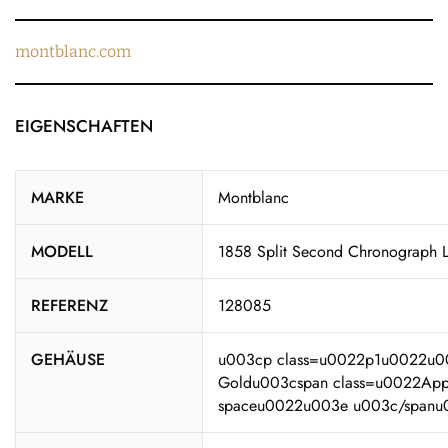
montblanc.com
EIGENSCHAFTEN
MARKE
Montblanc
MODELL
1858 Split Second Chronograph Li
REFERENZ
128085
GEHÄUSE
u003cp class=u0022p1u0022u00
Goldu003cspan class=u0022Appl
spaceu0022u003e u003c/span