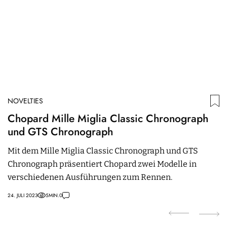
NOVELTIES
N
Chopard Mille Miglia Classic Chronograph
B
und GTS Chronograph
C
Mit dem Mille Miglia Classic Chronograph und GTS
A
Chronograph präsentiert Chopard zwei Modelle in
P
verschiedenen Ausführungen zum Rennen.
5
24. JULI 2023
5
MIN.
0
19