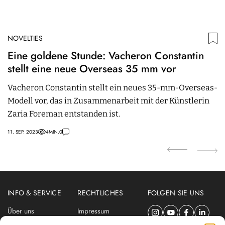
NOVELTIES
N
Eine goldene Stunde: Vacheron Constantin
Z
stellt eine neue Overseas 35 mm vor
S
Vacheron Constantin stellt ein neues 35-mm-Overseas-
I
Modell vor, das in Zusammenarbeit mit der Künstlerin
e
Zaria Foreman entstanden ist.
b
11. SEP. 2023
4
MIN.
0
17.
INFO & SERVICE
RECHTLICHES
FOLGEN SIE UNS
Über uns
Impressum