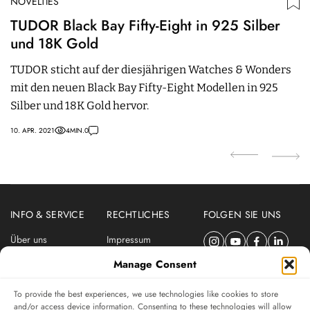
NOVELTIES
N
TUDOR Black Bay Fifty-Eight in 925 Silber
B
und 18K Gold
F
TUDOR sticht auf der diesjährigen Watches & Wonders
Bu
mit den neuen Black Bay Fifty-Eight Modellen in 925
T
Silber und 18K Gold hervor.
r
10. APR. 2021
4
MIN.
0
06.
INFO & SERVICE
RECHTLICHES
FOLGEN SIE UNS
Über uns
Impressum
Newsletter
Datenschutzerklärung
Manage Consent
Nutzungsbedingungen
To provide the best experiences, we use technologies like cookies to store
ABONNIEREN SIE DEN SWISSWATCHES NEWSLETTER
and/or access device information. Consenting to these technologies will allow