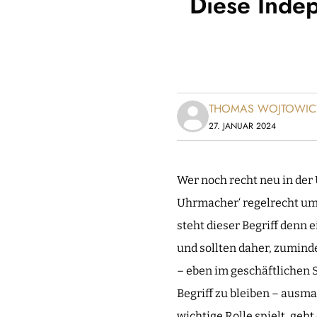
Diese Inde
THOMAS WOJTOWIC
27. JANUAR 2024
Wer noch recht neu in der
Uhrmacher‘ regelrecht um
steht dieser Begriff denn 
und sollten daher, zumind
– eben im geschäftlichen 
Begriff zu bleiben – ausma
wichtige Rolle spielt, ge