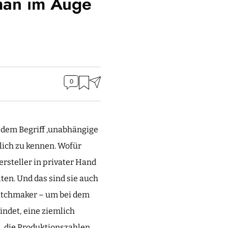
man im Auge
0
 dem Begriff ‚unabhängige
lich zu kennen. Wofür
rsteller in privater Hand
ten. Und das sind sie auch
Watchmaker – um bei dem
findet, eine ziemlich
, die Produktionszahlen