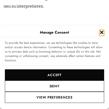
neu zu interpretieren.
Manage Consent
To provide the best experiences, we use technologies like cookies to store
and/or access device information. Consenting to these technologies will allow
us to process data such as browsing behavior or unique IDs on this site. Not
consenting or withdrawing consent, may adversely affect certain features and
functions.
ACCEPT
DENY
louisvuitton.com
VIEW PREFERENCES
TAGS
EMAILLE-ZIFFERBLATT
GELBGOLD
LIMITIERTE EDITION