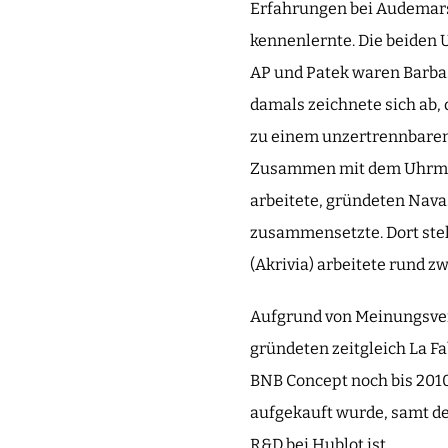
Erfahrungen bei Audemars 
kennenlernte. Die beiden
AP und Patek waren Barbas
damals zeichnete sich ab,
zu einem unzertrennbare
Zusammen mit dem Uhrmache
arbeitete, gründeten Nav
zusammensetzte. Dort ste
(Akrivia) arbeitete rund z
Aufgrund von Meinungsver
gründeten zeitgleich La F
BNB Concept noch bis 2010
aufgekauft wurde, samt de
R&D bei Hublot ist.