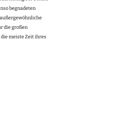
enso begnadeten
o außergewöhnliche
r die großen
die meiste Zeit ihres