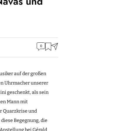
Navas und
0
usiker auf der großen
sten Uhrmacher unserer
ni geschenkt, als sein
ngen Mann mit
r Quarzkrise und
s diese Begegnung, die
Anstellung bei Gérald