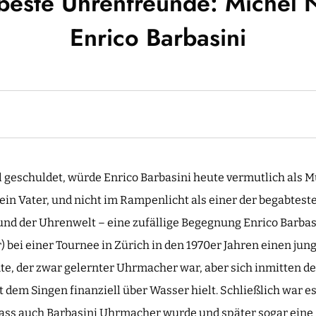
 beste Uhrenfreunde: Michel 
Enrico Barbasini
l geschuldet, würde Enrico Barbasini heute vermutlich als M
ein Vater, und nicht im Rampenlicht als einer der begabte
und der Uhrenwelt – eine zufällige Begegnung Enrico Barbasi
) bei einer Tournee in Zürich in den 1970er Jahren einen ju
, der zwar gelernter Uhrmacher war, aber sich inmitten de
dem Singen finanziell über Wasser hielt. Schließlich war e
 dass auch Barbasini Uhrmacher wurde und später sogar eine 