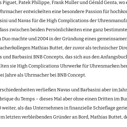
Piguet, Patek Philippe, Frank Muller und Gérald Genta, wo e
 Uhrmacher entwickelten eine besondere Passion für hochk
ini und Navas für die High Complications der Uhrenmanufa
 dass zwischen beiden Persönlichkeiten eine ganz bestimmte
n Duo machte und 2004 in der Gründung eines gemeinsam
rkollegen Mathias Buttet, der zuvor als technischer Dire
as und Barbasini BNB Concepts, das sich aus den Anfangsb
llten sie High Complications Uhrwerke für Uhrenmarken he
wei Jahre als Uhrmacher bei BNB Concept.
schiedenheiten verließen Navas und Barbasini aber im Jah
abrique du Temps – dieses Mal aber ohne einen Dritten im Bu
 weiter, als das Unternehmen in finanzielle Schieflage geri
m letzten verbleibenden Gründer an Bord, Mathias Buttet, d