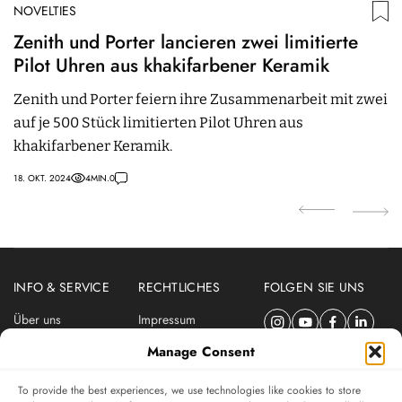
NOVELTIES
N
Zenith und Porter lancieren zwei limitierte
O
Pilot Uhren aus khakifarbener Keramik
C
Zenith und Porter feiern ihre Zusammenarbeit mit zwei
O
auf je 500 Stück limitierten Pilot Uhren aus
R
khakifarbener Keramik.
M
18. OKT. 2024
4
MIN.
0
24
INFO & SERVICE
RECHTLICHES
FOLGEN SIE UNS
Über uns
Impressum
Newsletter
Datenschutzerklärung
Manage Consent
Nutzungsbedingungen
To provide the best experiences, we use technologies like cookies to store
ABONNIEREN SIE DEN SWISSWATCHES NEWSLETTER