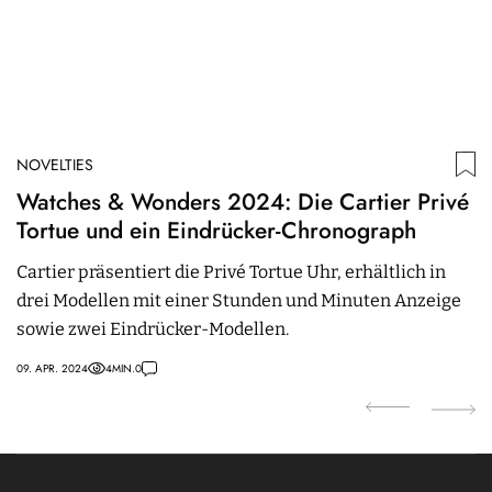
NOVELTIES
N
Watches & Wonders 2024: Die Cartier Privé
R
Tortue und ein Eindrücker-Chronograph
27
Cartier präsentiert die Privé Tortue Uhr, erhältlich in
drei Modellen mit einer Stunden und Minuten Anzeige
sowie zwei Eindrücker-Modellen.
09. APR. 2024
4
MIN.
0