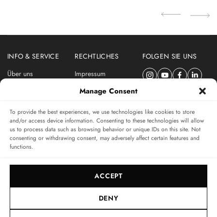
INFO & SERVICE
RECHTLICHES
FOLGEN SIE UNS
Über uns
Impressum
Newsletter
Datenschutzerklärung
Manage Consent
Nutzungsbedingungen
To provide the best experiences, we use technologies like cookies to store
ABONNIEREN SIE DEN SWISSWATCHES NEWSLETTER
and/or access device information. Consenting to these technologies will allow
us to process data such as browsing behavior or unique IDs on this site. Not
Das unabhängige Magazin für Uhren-Connaisseurs
consenting or withdrawing consent, may adversely affect certain features and
functions.
SUBSCRIBE
ACCEPT
DENY