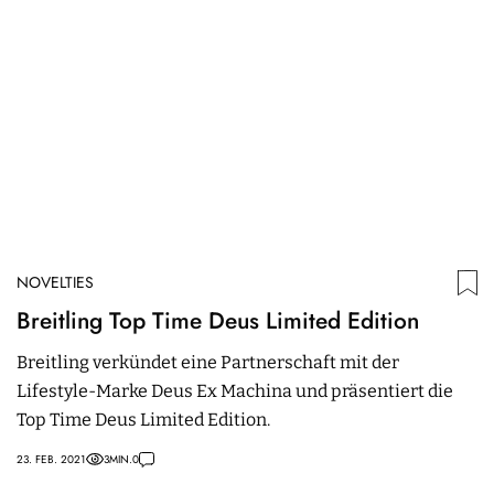
NOVELTIES
N
Breitling Top Time Deus Limited Edition
Z
d
Breitling verkündet eine Partnerschaft mit der
Lifestyle-Marke Deus Ex Machina und präsentiert die
D
Top Time Deus Limited Edition.
un
go
23. FEB. 2021
3
MIN.
0
30.