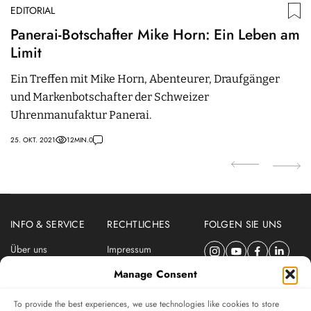
EDITORIAL
ED
Panerai-Botschafter Mike Horn: Ein Leben am
C
Limit
C
Ein Treffen mit Mike Horn, Abenteurer, Draufgänger
I
und Markenbotschafter der Schweizer
z
Uhrenmanufaktur Panerai.
T
25. OKT. 2021
12
MIN.
0
01
INFO & SERVICE
RECHTLICHES
FOLGEN SIE UNS
Über uns
Impressum
Newsletter
Datenschutzerklärung
Manage Consent
Nutzungsbedingungen
To provide the best experiences, we use technologies like cookies to store
ABONNIEREN SIE DEN SWISSWATCHES NEWSLETTER