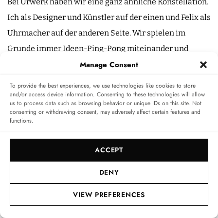
Bei Urwerk haben wir eine ganz ähnliche Konstellation.
Ich als Designer und Künstler auf der einen und Felix als
Uhrmacher auf der anderen Seite. Wir spielen im
Grunde immer Ideen-Ping-Pong miteinander und
kreieren so unsere Uhren.
Manage Consent
To provide the best experiences, we use technologies like cookies to store
Ein solch kreatives Ping-Pong hat es auch zwischen
and/or access device information. Consenting to these technologies will allow
Ulysse Nardin und Urwerk gegeben, wodurch eine neue
us to process data such as browsing behavior or unique IDs on this site. Not
consenting or withdrawing consent, may adversely affect certain features and
Realität und am Ende eine gemeinsame Uhr entstanden
functions.
sind.
ACCEPT
Man weiß am Anfang einer solchen Kooperation nie,
wohin sie führt. Man wird immer überrascht. Das ist das
DENY
Beste daran.
VIEW PREFERENCES
Aber muss man nicht auch Kompromisse