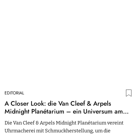
EDITORIAL
ED
A Closer Look: die Van Cleef & Arpels
W
Midnight Planétarium – ein Universum am
S
Handgelenk
Die Van Cleef & Arpels Midnight Planétarium vereint
A
Uhrmacherei mit Schmuckherstellung, um die
H