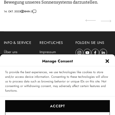
Bewegung unseres Sonnensystems darzustellen.
s
14. OKT. 2023
8
MIN.
0
01.
INFO & SERVICE
RECHTLICHES
FOLGEN SIE UNS
Über uns
Impressum
Newsletter
Datenschutzerklärung
Manage Consent
Nutzungsbedingungen
To provide the best experiences, we use technologies like cookies to store
ABONNIEREN SIE DEN SWISSWATCHES NEWSLETTER
and/or access device information. Consenting to these technologies will allow
us to process data such as browsing behavior or unique IDs on this site. Not
Das unabhängige Magazin für Uhren-Connaisseurs
consenting or withdrawing consent, may adversely affect certain features and
functions.
SUBSCRIBE
ACCEPT