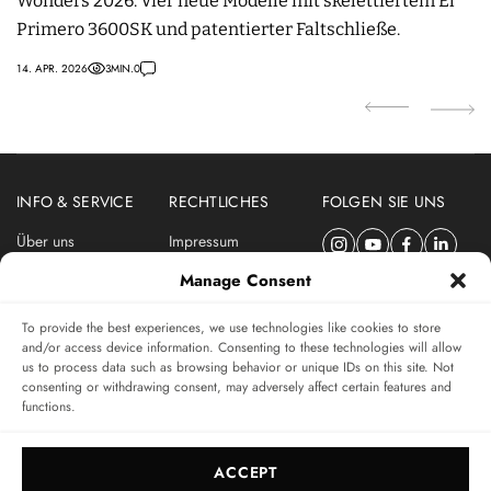
Wonders 2026: Vier neue Modelle mit skelettiertem El
K
Primero 3600SK und patentierter Faltschließe.
M
14. APR. 2026
3
MIN.
0
10.
INFO & SERVICE
RECHTLICHES
FOLGEN SIE UNS
Über uns
Impressum
Newsletter
Datenschutzerklärung
Manage Consent
Nutzungsbedingungen
To provide the best experiences, we use technologies like cookies to store
ABONNIEREN SIE DEN SWISSWATCHES NEWSLETTER
and/or access device information. Consenting to these technologies will allow
us to process data such as browsing behavior or unique IDs on this site. Not
Das unabhängige Magazin für Uhren-Connaisseurs
consenting or withdrawing consent, may adversely affect certain features and
functions.
SUBSCRIBE
ACCEPT