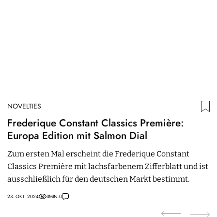
NOVELTIES
N
Frederique Constant Classics Première:
A
Europa Edition mit Salmon Dial
C
K
Zum ersten Mal erscheint die Frederique Constant
D
Classics Première mit lachsfarbenem Zifferblatt und ist
C
ausschließlich für den deutschen Markt bestimmt.
b
23. OKT. 2024
3
MIN.
0
21