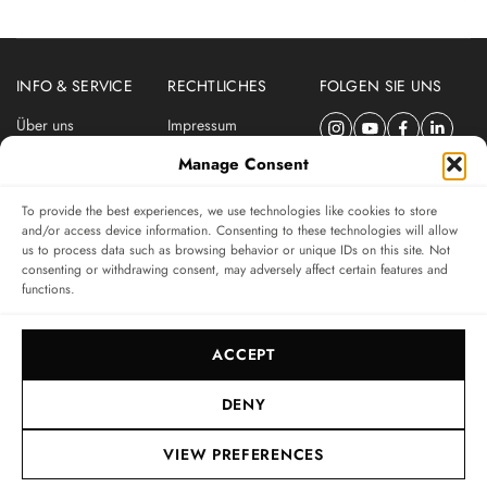
INFO & SERVICE
RECHTLICHES
FOLGEN SIE UNS
Über uns
Impressum
Newsletter
Datenschutzerklärung
Manage Consent
Nutzungsbedingungen
To provide the best experiences, we use technologies like cookies to store
ABONNIEREN SIE DEN SWISSWATCHES NEWSLETTER
and/or access device information. Consenting to these technologies will allow
us to process data such as browsing behavior or unique IDs on this site. Not
Das unabhängige Magazin für Uhren-Connaisseurs
consenting or withdrawing consent, may adversely affect certain features and
functions.
SUBSCRIBE
ACCEPT
DENY
VIEW PREFERENCES
© 2017-2026, SWISSWATCHES MEDIA GMBH