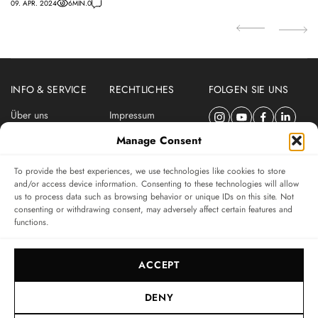
09. APR. 2024
6
MIN.
0
INFO & SERVICE
RECHTLICHES
FOLGEN SIE UNS
Über uns
Impressum
Newsletter
Datenschutzerklärung
Manage Consent
Nutzungsbedingungen
To provide the best experiences, we use technologies like cookies to store
ABONNIEREN SIE DEN SWISSWATCHES NEWSLETTER
and/or access device information. Consenting to these technologies will allow
us to process data such as browsing behavior or unique IDs on this site. Not
Das unabhängige Magazin für Uhren-Connaisseurs
consenting or withdrawing consent, may adversely affect certain features and
functions.
SUBSCRIBE
ACCEPT
DENY