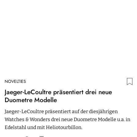
NOVELTIES
N
Jaeger-LeCoultre präsentiert drei neue
E
Duometre Modelle
e
Jaeger-LeCoultre präsentiert auf der diesjährigen
Ca
Watches & Wonders drei neue Duometre Modelle u.a. in
A
Edelstahl und mit Heliotourbillon.
02.