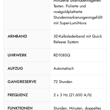
Minuterie undrnübertragenen
Texten. Polierte und
roségoldplattierte
Stundenmarkierungenrngefüllt
mit Super-LumiNova
ARMBAND
3D-Kalbslederband mit Quick
Release System
UHRWERK
RD108SQ
AUFZUG
Automatisch
GANGRESERVE
72 Stunden
FREQUENZ
2 x 3 Hz (21.600 A/h)
FUNKTIONEN
Stunden, Minuten, doppeltes