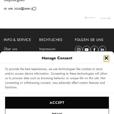
09. APR. 2025
3
MIN.
0
24
INFO & SERVICE
RECHTLICHES
FOLGEN SIE UNS
Über uns
Impressum
Newsletter
Datenschutzerklärung
Manage Consent
Nutzungsbedingungen
To provide the best experiences, we use technologies like cookies to store
ABONNIEREN SIE DEN SWISSWATCHES NEWSLETTER
and/or access device information. Consenting to these technologies will allow
us to process data such as browsing behavior or unique IDs on this site. Not
Das unabhängige Magazin für Uhren-Connaisseurs
consenting or withdrawing consent, may adversely affect certain features and
functions.
SUBSCRIBE
ACCEPT