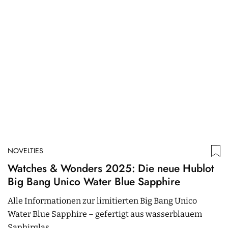
NOVELTIES
N
Watches & Wonders 2025: Die neue Hublot
W
Big Bang Unico Water Blue Sapphire
S
Alle Informationen zur limitierten Big Bang Unico
H
Water Blue Sapphire – gefertigt aus wasserblauem
A
Saphirglas
H